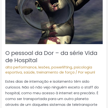
da
série
Vida
de
Hospital
O pessoal da Dor – da série Vida
de Hospital
alta performance
,
lesões
,
powerlifting
,
psicologia
esportiva
,
saúde
,
treinamento de força
/ Por
wpunl
Estes dias de internação e isolamento têm sido
curiosos. Não só não vejo ninguém exceto o staff do
hospital, como meu acesso à internet era precário. É
como ser transportada para um outro planeta
através de um daqueles sistemas de teletransporte