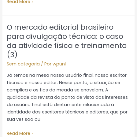
Read More »
O mercado editorial brasileiro
O
mercado
para divulgação técnica: o caso
editorial
da atividade física e treinamento
brasileiro
(3)
para
divulgação
Sem categoria
/ Por
wpunl
técnica:
Já temos na mesa nosso usuário final, nosso escritor
o
técnico e nosso editor. Nesse ponto, a situação se
caso
complica e os fios da meada se enovelam. A
da
qualidade da revista do ponto de vista dos interesses
atividade
do usuário final está diretamente relacionada à
física
identidade dos escritores técnicos e editores, que por
e
sua vez são ou
treinamento
(3)
Read More »