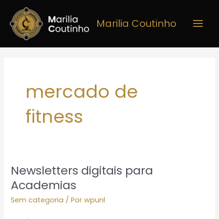
Ir
Main
para
Marilia Coutinho
Men
o
conteúdo
mercado de
fitness
Newsletters digitais para
Newsletters
digitais
Academias
para
Sem categoria
/ Por
wpunl
Academias