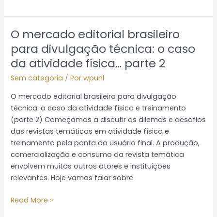
O mercado editorial brasileiro
O
mercado
para divulgação técnica: o caso
editorial
da atividade física… parte 2
brasileiro
Sem categoria
/ Por
wpunl
para
divulgação
O mercado editorial brasileiro para divulgação
técnica:
técnica: o caso da atividade física e treinamento
o
(parte 2) Começamos a discutir os dilemas e desafios
caso
das revistas temáticas em atividade física e
da
treinamento pela ponta do usuário final. A produção,
atividade
comercialização e consumo da revista temática
física…
envolvem muitos outros atores e instituições
parte
relevantes. Hoje vamos falar sobre
2
Read More »