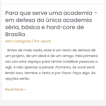
Para que serve uma academia –
Para
que
em defesa da única academia
serve
séria, básica e hard-core de
uma
Brasília
academia
–
Sem categoria
/ Por
wpunl
em
Antes de mais nada, esse é um texto de defesa de
defesa
um projeto, de um ideal e de um amigo. Pela primeira
da
vez uso este espaço para tentar mobilizar pessoas a
única
agir, e não apenas a pensar. Portanto, se você está
academia
lendo isso, termine o texto e por favor: faça algo. As
séria,
opções serão
básica
e
Read More »
hard-
core
de