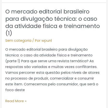
O mercado editorial brasileiro
O
mercado
para divulgação técnica: o caso
editorial
da atividade física e treinamento
brasileiro
(1)
para
divulgação
Sem categoria
/ Por
wpunl
técnica:
O mercado editorial brasileiro para divulgação
o
técnica: o caso da atividade física e treinamento
caso
(parte 1) Para que serve uma revista temática? As
da
respostas são variadas e muitas vezes conflitantes.
atividade
Vamos percorrer esta questão pelos níveis de atores
física
no processo de produzir, comercializar e consumir
e
este ítem. Comecemos pelo consumidor, que será o
treinamento
foco deste
(1)
Read More »