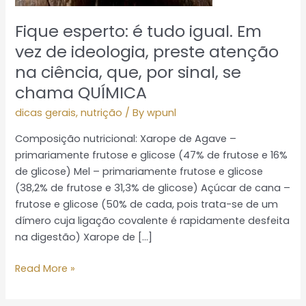
de
ideologia,
Fique esperto: é tudo igual. Em
preste
vez de ideologia, preste atenção
atenção
na ciência, que, por sinal, se
na
chama QUÍMICA
ciência,
que,
dicas gerais
,
nutrição
/ By
wpunl
por
Composição nutricional: Xarope de Agave –
sinal,
primariamente frutose e glicose (47% de frutose e 16%
se
de glicose) Mel – primariamente frutose e glicose
chama
(38,2% de frutose e 31,3% de glicose) Açúcar de cana –
QUÍMICA
frutose e glicose (50% de cada, pois trata-se de um
dímero cuja ligação covalente é rapidamente desfeita
na digestão) Xarope de […]
Read More »