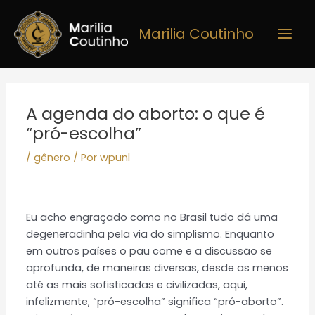
Ir
Main
para
Marilia Coutinho
Men
o
conteúdo
Post
navigation
A agenda do aborto: o que é
“pró-escolha”
/
gênero
/ Por
wpunl
Eu acho engraçado como no Brasil tudo dá uma
degeneradinha pela via do simplismo. Enquanto
em outros países o pau come e a discussão se
aprofunda, de maneiras diversas, desde as menos
até as mais sofisticadas e civilizadas, aqui,
infelizmente, “pró-escolha” significa “pró-aborto”.