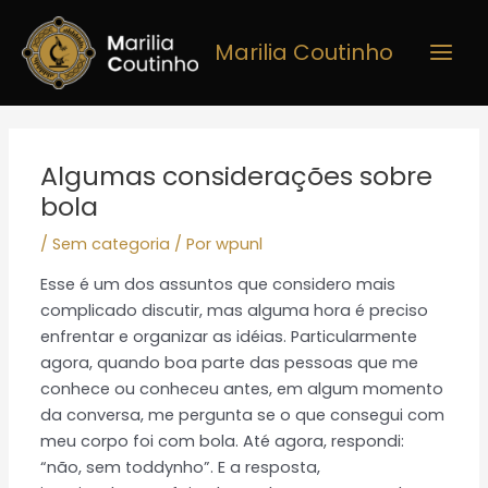
Ir
Main
para
Marilia Coutinho
Men
o
conteúdo
Post
navigation
Algumas considerações sobre
bola
/
Sem categoria
/ Por
wpunl
Esse é um dos assuntos que considero mais
complicado discutir, mas alguma hora é preciso
enfrentar e organizar as idéias. Particularmente
agora, quando boa parte das pessoas que me
conhece ou conheceu antes, em algum momento
da conversa, me pergunta se o que consegui com
meu corpo foi com bola. Até agora, respondi:
“não, sem toddynho”. E a resposta,