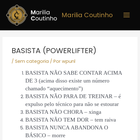
Ir
Main
para
Marilia Coutinho
Men
o
conteúdo
Post
navigation
BASISTA (POWERLIFTER)
/
Sem categoria
/ Por
wpunl
BASISTA NÃO SABE CONTAR ACIMA
DE 3 (acima disso existe um número
chamado “aquecimento”)
BASISTA NÃO PARA DE TREINAR – é
expulso pelo técnico para não se estourar
BASISTA NÃO CHORA – xinga
BASISTA NÃO TEM DOR – tem raiva
BASISTA NUNCA ABANDONA O
BÁSICO – morre