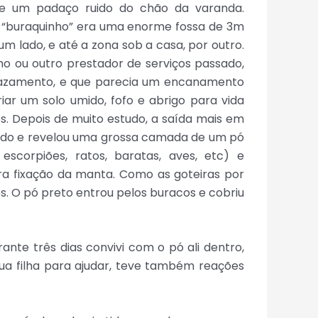
de um padaço ruido do chão da varanda.
 “buraquinho” era uma enorme fossa de 3m
m lado, e até a zona sob a casa, por outro.
o ou outro prestador de serviços passado,
l vazamento, e que parecia um encanamento
iar um solo umido, fofo e abrigo para vida
os. Depois de muito estudo, a saída mais em
lhado e revelou uma grossa camada de um pó
escorpiões, ratos, baratas, aves, etc) e
para fixação da manta. Como as goteiras por
os. O pó preto entrou pelos buracos e cobriu
ante três dias convivi com o pó ali dentro,
sua filha para ajudar, teve também reações