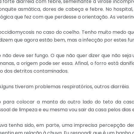
ma forte diarréia com febre, semelhante à virose incom
bronquite asmática, dores de cabeça e febre. No hospita
gica que fez com que perdesse a orientação. As veteriná
 coccidiomycosis no caso do coelho. Tenho muito medo q
 dizem que agora estão bem, mas a infecção por estes fun
e não deve ser fungo. O que não quer dizer que não sej
anas, a origem pode ser essa. Afinal, o forro está danific
do dos detritos contaminados.
uns tiveram problemas respiratórios, outros diarréia.
ara colocar a manta do outro lado do teto da casa,
soal de limpeza e eu mesma vou sair da casa pelos dias 
huva tenha sido, em parte, uma imprecisa percepção 
ntia em relação à chuva. Eu respondi: que é um banho d