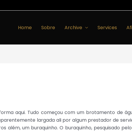
Home
Sobre
Archive
Services
Af
rma aqui. Tudo começou com um brotamento de água no
parentemente largada ali por algum prestador de serviç
ros além, um buraquinho. O buraquinho, pesquisado pel