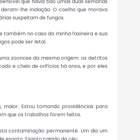
preensível que havia tido umas duas semanas
l, deram-lhe inalação. O coelho que morava
rias suspeitam de fungos.
ue também no caso da minha faxineira e sua
gos pode ser letal.
a uma zoonose da mesma origem: os detritos
ado e cheio de orifícios há anos, e por eles
 maior. Estou tomando providências para
em que os trabalhos forem feitos.
desta contaminação permanente. Um dia um
e esgoto. Esgoto caindo do céu.