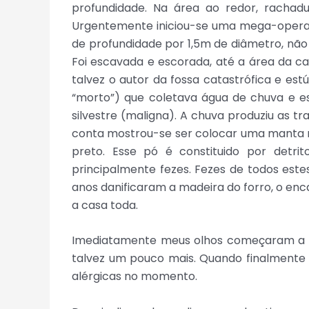
profundidade. Na área ao redor, racha
Urgentemente iniciou-se uma mega-operaç
de profundidade por 1,5m de diâmetro, não 
Foi escavada e escorada, até a área da c
talvez o autor da fossa catastrófica e e
“morto”) que coletava água de chuva e esc
silvestre (maligna). A chuva produziu as t
conta mostrou-se ser colocar uma manta me
preto. Esse pó é constituido por detrit
principalmente fezes. Fezes de todos estes
anos danificaram a madeira do forro, o enca
a casa toda.
Imediatamente meus olhos começaram a arder
talvez um pouco mais. Quando finalmente m
alérgicas no momento.