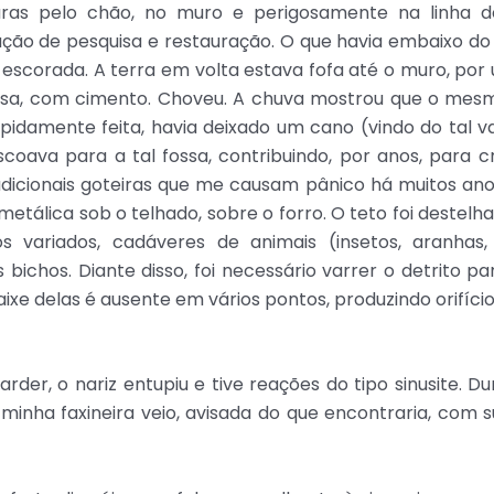
duras pelo chão, no muro e perigosamente na linha 
ão de pesquisa e restauração. O que havia embaixo do
escorada. A terra em volta estava fofa até o muro, por u
asa, com cimento. Choveu. A chuva mostrou que o mesm
stúpidamente feita, havia deixado um cano (vindo do ta
oava para a tal fossa, contribuindo, por anos, para cr
radicionais goteiras que me causam pânico há muitos an
tálica sob o telhado, sobre o forro. O teto foi deste
os variados, cadáveres de animais (insetos, aranhas, 
 bichos. Diante disso, foi necessário varrer o detrito 
ixe delas é ausente em vários pontos, produzindo orifíci
, o nariz entupiu e tive reações do tipo sinusite. Dur
inha faxineira veio, avisada do que encontraria, com 