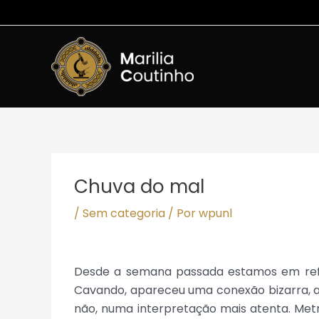
Ir
para
o
conteúdo
Post
navigation
Chuva do mal
/
Sem categoria
/ Por
wpunl
Desde a semana passada estamos em refo
Cavando, apareceu uma conexão bizarra, a
não, numa interpretação mais atenta. Met