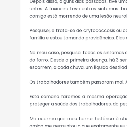
Depois disso, alguns dias passados, tive u
antes. A faxineira teve outros sintomas: 
comigo está morrendo de uma lesão neuroló
Pesquisei, e trata-se de crytococcosis ou
família e estou tomando providências. Elas
No meu caso, pesquisei todos os sintomas 
do forro. Desde a primeira doença, há 3 sem
escorrem, a cada chuva, um líquido destila
Os trabalhadores também passaram mal. Alg
Esta semana faremos a mesma operação p
proteger a saúde dos trabalhadores, do pes
Me ocorreu que meu horror histórico à c
amigo me perguntou o que exatamente eu se