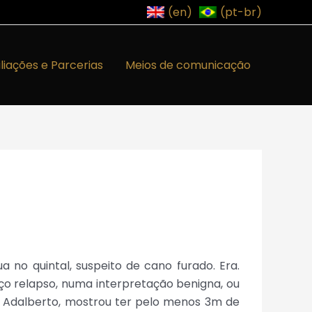
(en)
(pt-br)
iliações e Parcerias
Meios de comunicação
 quintal, suspeito de cano furado. Era.
o relapso, numa interpretação benigna, ou
o Adalberto, mostrou ter pelo menos 3m de