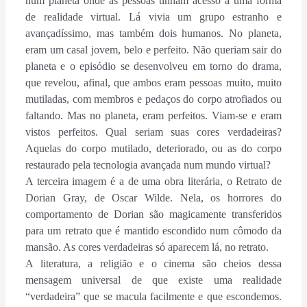
num planeta onde as pessoas tinham acesso a uma forma
de realidade virtual. Lá vivia um grupo estranho e
avançadíssimo, mas também dois humanos. No planeta,
eram um casal jovem, belo e perfeito. Não queriam sair do
planeta e o episódio se desenvolveu em torno do drama,
que revelou, afinal, que ambos eram pessoas muito, muito
mutiladas, com membros e pedaços do corpo atrofiados ou
faltando. Mas no planeta, eram perfeitos. Viam-se e eram
vistos perfeitos. Qual seriam suas cores verdadeiras?
Aquelas do corpo mutilado, deteriorado, ou as do corpo
restaurado pela tecnologia avançada num mundo virtual?
A terceira imagem é a de uma obra literária, o Retrato de
Dorian Gray, de Oscar Wilde. Nela, os horrores do
comportamento de Dorian são magicamente transferidos
para um retrato que é mantido escondido num cômodo da
mansão. As cores verdadeiras só aparecem lá, no retrato.
A literatura, a religião e o cinema são cheios dessa
mensagem universal de que existe uma realidade
“verdadeira” que se macula facilmente e que escondemos.