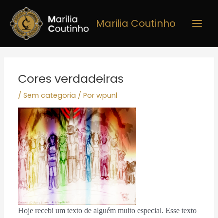
Ir
Main
para
Marilia Coutinho
Men
o
conteúdo
Post
navigation
Cores verdadeiras
/
Sem categoria
/ Por
wpunl
Hoje recebi um texto de alguém muito especial. Esse texto