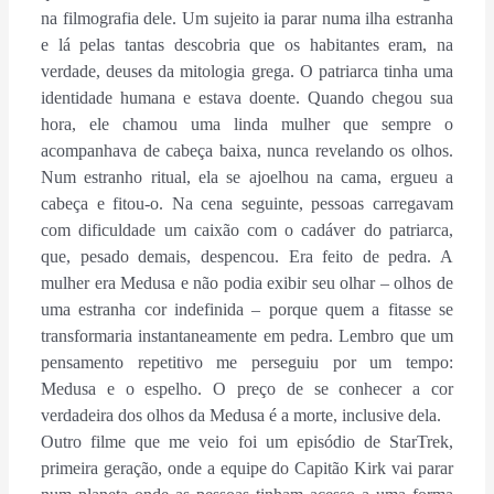
na filmografia dele. Um sujeito ia parar numa ilha estranha
e lá pelas tantas descobria que os habitantes eram, na
verdade, deuses da mitologia grega. O patriarca tinha uma
identidade humana e estava doente. Quando chegou sua
hora, ele chamou uma linda mulher que sempre o
acompanhava de cabeça baixa, nunca revelando os olhos.
Num estranho ritual, ela se ajoelhou na cama, ergueu a
cabeça e fitou-o. Na cena seguinte, pessoas carregavam
com dificuldade um caixão com o cadáver do patriarca,
que, pesado demais, despencou. Era feito de pedra. A
mulher era Medusa e não podia exibir seu olhar – olhos de
uma estranha cor indefinida – porque quem a fitasse se
transformaria instantaneamente em pedra. Lembro que um
pensamento repetitivo me perseguiu por um tempo:
Medusa e o espelho. O preço de se conhecer a cor
verdadeira dos olhos da Medusa é a morte, inclusive dela.
Outro filme que me veio foi um episódio de StarTrek,
primeira geração, onde a equipe do Capitão Kirk vai parar