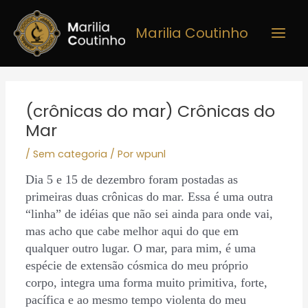
Ir
Main
para
Marilia Coutinho
Men
o
conteúdo
Post
navigation
(crônicas do mar) Crônicas do
Mar
/
Sem categoria
/ Por
wpunl
Dia 5 e 15 de dezembro foram postadas as
primeiras duas crônicas do mar. Essa é uma outra
“linha” de idéias que não sei ainda para onde vai,
mas acho que cabe melhor aqui do que em
qualquer outro lugar. O mar, para mim, é uma
espécie de extensão cósmica do meu próprio
corpo, integra uma forma muito primitiva, forte,
pacífica e ao mesmo tempo violenta do meu