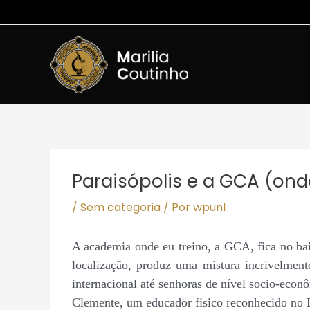
Ir
para
o
conteúdo
Post
navigation
Paraisópolis e a GCA (ond
/
Sem categoria
/ Por
wpunl
A academia onde eu treino, a GCA, fica no ba
localização, produz uma mistura incrivelmente
internacional até senhoras de nível socio-econ
Clemente, um educador físico reconhecido no 