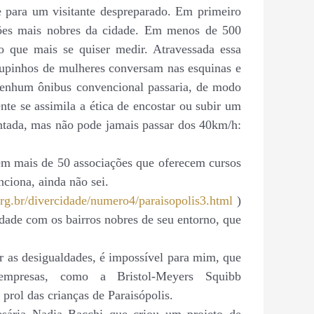
e para um visitante despreparado. Em primeiro
iões mais nobres da cidade. Em menos de 500
 o que mais se quiser medir. Atravessada essa
grupinhos de mulheres conversam nas esquinas e
 nenhum ônibus convencional passaria, de modo
e se assimila a ética de encostar ou subir um
ntada, mas não pode jamais passar dos 40km/h:
tem mais de 50 associações que oferecem cursos
nciona, ainda não sei.
rg.br/divercidade/numero4/paraisopolis3.html
)
idade com os bairros nobres de seu entorno, que
ir as desigualdades, é impossível para mim, que
 empresas,
como
a Bristol-Meyers Squibb
prol das crianças de Paraisópolis.