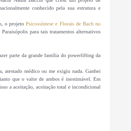
resária Nadia Bacchi que criou um projeto de
cionalmente conhecido pela sua estrutura e
o, o projeto
Psicossíntese e Florais de Bach no
Paraisópolis para tais tratamentos alternativos
zer parte da grande família do powerlifting da
ha, atestado médico ou me exigiu nada. Ganhei
dianto que o valor de ambos é inestimável. Em
so a aceitação, aceitação total e incondicional