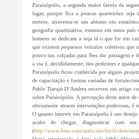
Paraisópolis, a segunda maior favela da segu
lugar, porque fica a poucos quarteirões sej
metros, atravessa-se um abismo em estatístic
geografia quantitativa, estamos em outro país
homens se dedicam a seja lá o que for em cad
que existem pequenos veículos coletivos que 
pouco nas calçadas para lhes dar passagem e 
a via é, decididamente, dos pedestres e qualqu
Paraisópolis ficou conhecida por alguns proje
de capacitação e formas variadas de fortalecime
Pablo Tiarajú D’Andrea escreveu um artigo cur
sobre Paraisópolis. A percepção deste autor de
obviamente atraem intervenções poderosas, é in
O quanto intervir em Paraisópolis é um desejo 
acabo de chegar, diagnosticar com um
(
http://www.bms.com/static/ehs/facili/data/sao