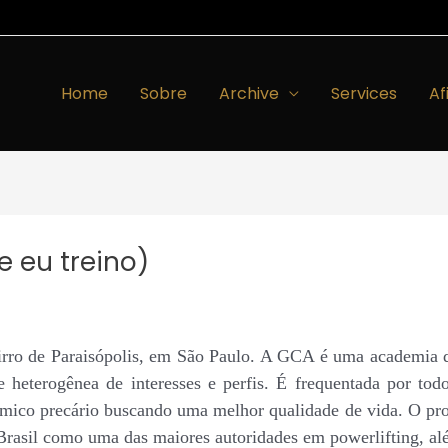
Home
Sobre
Archive
Services
Af
e eu treino)
irro de Paraisópolis, em
São Paulo
. A GCA é uma academia de 
 heterogênea de interesses e perfis. É frequentada por todo 
ômico precário buscando uma melhor qualidade de vida. O pro
Brasil
como
uma das maiores autoridades em powerlifting, al