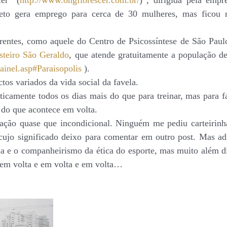
er” (
http://www.ongflorescer.com.br/
) , dirigida pela emp
jeto
gera
emprego para cerca de 30 mulheres, mas ficou na
entes, como aquele do Centro de Psicossíntese de São Paul
steiro São Geraldo
, que atende gratuitamente a população de 
inel.asp#Paraisopolis
).
tos variados da vida social da favela.
icamente todos os dias mais do que para treinar, mas para fa
l do que acontece em
volta
.
itação quase que incondicional. Ninguém me pediu carteirin
cujo significado deixo para comentar em outro post. Mas a
na e o companheirismo da ética do esporte, mas muito além dis
r em volta e em volta e em volta…