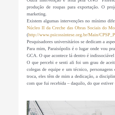
Outra intervenção é feita pela ONG “Floresc
produção de roupas para exportação. O pro
marketing.
Existem algumas intervenções no mínimo difer
Núcleo II da Creche das Obras Sociais do Mo
(
http://www.psicossintese.org.br/Main/CPSP_Pa
Pesquisadores universitários se dedicam a aspec
Para
mim, Paraisópolis é o lugar onde vou prat
GCA. O que acontece lá dentro é indissociáve
O que percebi e senti ali foi um grau de ace
colegas de equipe e um técnico, personagens 
troca, eles têm de mim a dedicação, a discipli
com que fui recebida – daquilo, do que estive