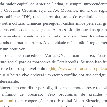
nda maior capital da America Latina, é sempre surpreendent
a da Giovanni Gronchi, seja da Av. Morumbi, numa das reg
as públicas: IDH, renda percapita, anos de escolaridade e
 e outra cultura. Crianças perseguem cachorrinhos pela rua, 
eiras colocadas nas calçadas. As ruas são tão estreitas que
invariavelmente entopem o caminho, mas circulam. Rapidament
depois retomar seu rumo. A velocidade média não é regulame
er um pode ver.
tos sociais bem-sucedidos. Várias ONGs atuam na área. Exis
nto social para os moradores de Paraisópolis. Se tudo isso fu
to e bom disponível online (
http://www.centrodametropole.o
 que o bairro vive e viverá um eterno conflito por sua contigu
teressante.
sincero em contribuir para dignificar seus moradores e reduz
 mínimo de precisão. Vejo programas de grandes
pau.html
), em cooperação com o Hospital Albert Einstein, em 