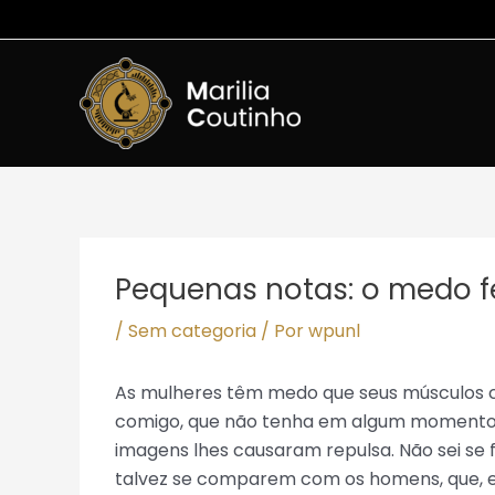
Ir
para
o
conteúdo
Post
navigation
Pequenas notas: o medo f
/
Sem categoria
/ Por
wpunl
As mulheres têm medo que seus músculos
comigo, que não tenha em algum momento e
imagens lhes causaram repulsa. Não sei se f
talvez se comparem com os homens, que, 