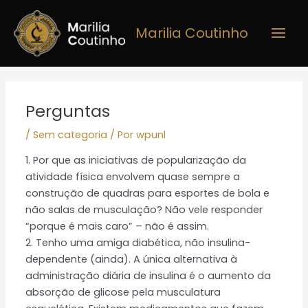
Ir
Main
para
Marilia Coutinho
Men
o
conteúdo
Post
navigation
Perguntas
/
Sem categoria
/ Por
wpunl
1. Por que as iniciativas de popularização da
atividade física envolvem quase sempre a
construção de quadras para esportes de bola e
não salas de musculação? Não vele responder
“porque é mais caro” – não é assim.
2. Tenho uma amiga diabética, não insulina-
dependente (ainda). A única alternativa à
administração diária de insulina é o aumento da
absorção de glicose pela musculatura