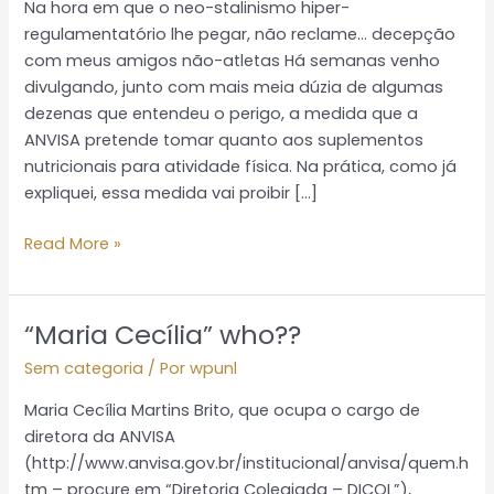
Na hora em que o neo-stalinismo hiper-
hiper-
regulamentatório lhe pegar, não reclame… decepção
regulamentatório
com meus amigos não-atletas Há semanas venho
lhe
divulgando, junto com mais meia dúzia de algumas
pegar,
dezenas que entendeu o perigo, a medida que a
não
ANVISA pretende tomar quanto aos suplementos
reclame…
nutricionais para atividade física. Na prática, como já
decepção
expliquei, essa medida vai proibir […]
com
meus
Read More »
a
“Maria Cecília” who??
“Maria
Cecília”
Sem categoria
/ Por
wpunl
who??
Maria Cecília Martins Brito, que ocupa o cargo de
diretora da ANVISA
(http://www.anvisa.gov.br/institucional/anvisa/quem.h
tm – procure em “Diretoria Colegiada – DICOL”),