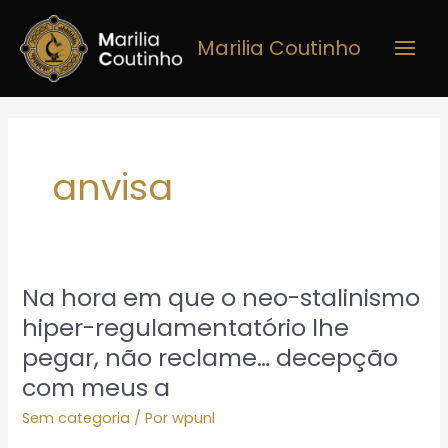
Ir
Main
para
Marilia Coutinho
Men
o
conteúdo
anvisa
Na hora em que o neo-stalinismo
Na
hora
hiper-regulamentatório lhe
em
pegar, não reclame… decepção
que
com meus a
o
neo-
Sem categoria
/ Por
wpunl
stalinismo