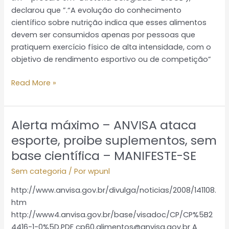
declarou que ”.“A evolução do conhecimento
científico sobre nutrição indica que esses alimentos
devem ser consumidos apenas por pessoas que
pratiquem exercício físico de alta intensidade, com o
objetivo de rendimento esportivo ou de competição”
Read More »
Alerta máximo – ANVISA ataca
Alerta
máximo
esporte, proibe suplementos, sem
–
base científica – MANIFESTE-SE
ANVISA
Sem categoria
/ Por
wpunl
ataca
esporte,
http://www.anvisa.gov.br/divulga/noticias/2008/141108.
proibe
htm
suplementos,
http://www4.anvisa.gov.br/base/visadoc/CP/CP%5B2
sem
4416-1-0%5D.PDF cp60.alimentos@anvisa.gov.br A