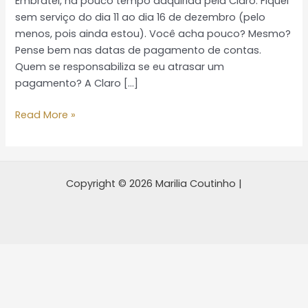
Embratel, há pouco tempo adquirida pela Claro. Fiquei
mais
sem serviço do dia 11 ao dia 16 de dezembro (pelo
de
menos, pois ainda estou). Você acha pouco? Mesmo?
seis
Pense bem nas datas de pagamento de contas.
dias
Quem se responsabiliza se eu atrasar um
sem
pagamento? A Claro […]
banda
larga
Read More »
Copyright © 2026 Marilia Coutinho |