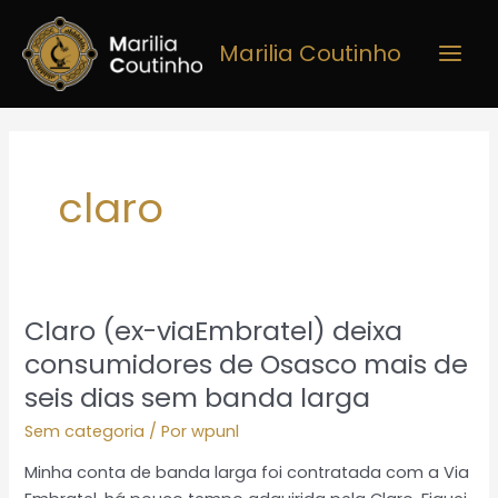
Ir
Main
para
Marilia Coutinho
Men
o
conteúdo
claro
Claro (ex-viaEmbratel) deixa
Claro
(ex-
consumidores de Osasco mais de
viaEmbratel)
seis dias sem banda larga
deixa
Sem categoria
/ Por
wpunl
consumidores
de
Minha conta de banda larga foi contratada com a Via
Osasco