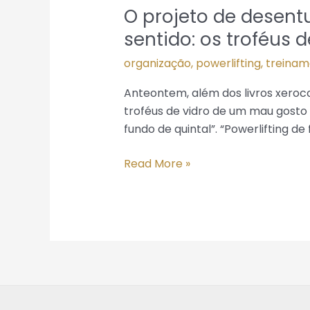
O projeto de desent
O
projeto
sentido: os troféus
de
organização
,
powerlifting
,
treinam
desentulhamento.
Parte
Anteontem, além dos livros xeroco
2-
troféus de vidro de um mau gost
1
fundo de quintal”. “Powerlifting de
–
aparelhos
Read More »
e
objetos
sem
sentido:
os
troféus
de
campeonatos