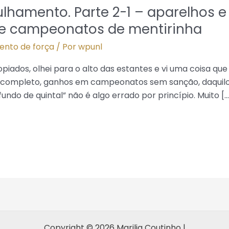
ulhamento. Parte 2-1 – aparelhos 
 de campeonatos de mentirinha
ento de força
/ Por
wpunl
piados, olhei para o alto das estantes e vi uma coisa q
o completo, ganhos em campeonatos sem sanção, daquilo
 fundo de quintal” não é algo errado por princípio. Muito […
Copyright © 2026 Marilia Coutinho |