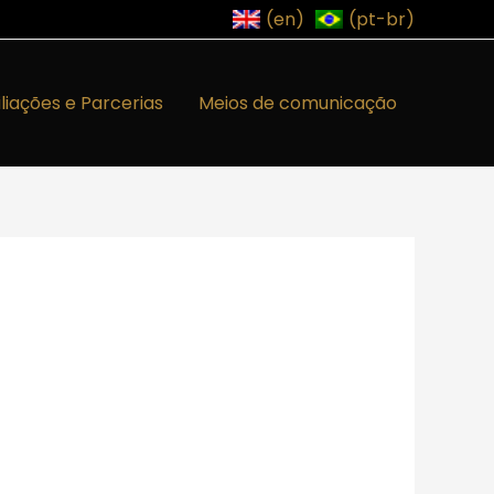
(en)
(pt-br)
iliações e Parcerias
Meios de comunicação