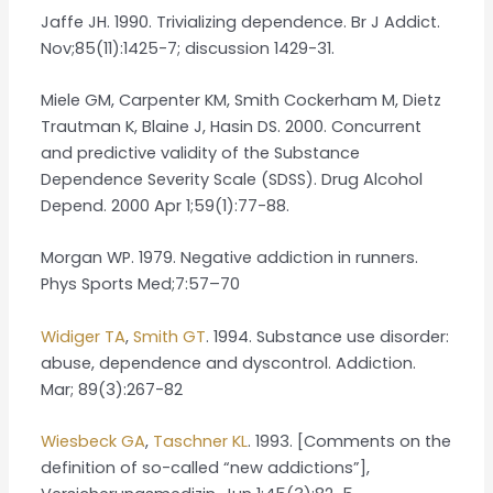
Jaffe JH. 1990. Trivializing dependence. Br J Addict.
Nov;85(11):1425-7; discussion 1429-31.
Miele GM, Carpenter KM, Smith Cockerham M, Dietz
Trautman K, Blaine J, Hasin DS. 2000. Concurrent
and predictive validity of the Substance
Dependence Severity Scale (SDSS). Drug Alcohol
Depend. 2000 Apr 1;59(1):77-88.
Morgan WP. 1979. Negative addiction in runners.
Phys Sports Med;7:57–70
Widiger TA
,
Smith GT
. 1994. Substance use disorder:
abuse, dependence and dyscontrol. Addiction.
Mar; 89(3):267-82
Wiesbeck GA
,
Taschner KL
. 1993. [Comments on the
definition of so-called “new addictions”],