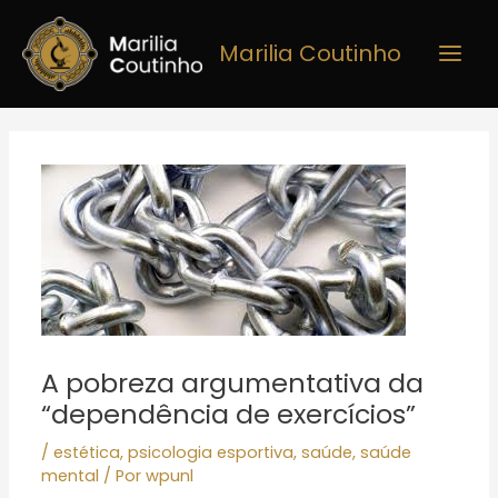
Ir
Main
para
Marilia Coutinho
Men
o
conteúdo
Post
navigation
A pobreza argumentativa da
“dependência de exercícios”
/
estética
,
psicologia esportiva
,
saúde
,
saúde
mental
/ Por
wpunl