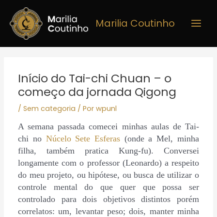
Ir
Main
para
Marilia Coutinho
Men
o
conteúdo
Post
navigation
Início do Tai-chi Chuan – o
começo da jornada Qigong
/
Sem categoria
/ Por
wpunl
A semana passada comecei minhas aulas de Tai-
chi no
Núcelo Sete Esferas
(onde a Mel, minha
filha, também pratica Kung-fu). Conversei
longamente com o professor (Leonardo) a respeito
do meu projeto, ou hipótese, ou busca de utilizar o
controle mental do que quer que possa ser
controlado para dois objetivos distintos porém
correlatos: um, levantar peso; dois, manter minha