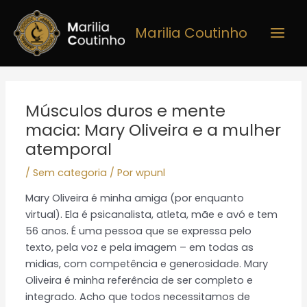
Ir
Main
para
Marilia Coutinho
Men
o
conteúdo
Post
navigation
Músculos duros e mente
macia: Mary Oliveira e a mulher
atemporal
/
Sem categoria
/ Por
wpunl
Mary Oliveira é minha amiga (por enquanto
virtual). Ela é psicanalista, atleta, mãe e avó e tem
56 anos. É uma pessoa que se expressa pelo
texto, pela voz e pela imagem – em todas as
midias, com competência e generosidade. Mary
Oliveira é minha referência de ser completo e
integrado. Acho que todos necessitamos de