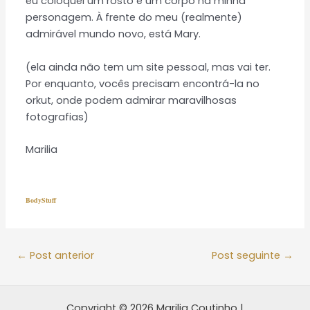
eu coloquei um rosto e um corpo na minha
personagem. À frente do meu (realmente)
admirável mundo novo, está Mary.
(ela ainda não tem um site pessoal, mas vai ter.
Por enquanto, vocês precisam encontrá-la no
orkut, onde podem admirar maravilhosas
fotografias)
Marilia
BodyStuff
←
Post anterior
Post seguinte
→
Copyright © 2026 Marilia Coutinho |