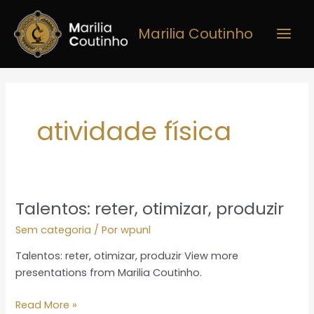
Ir
Main
para
Marilia Coutinho
Men
o
conteúdo
atividade física
Talentos: reter, otimizar, produzir
Talentos:
reter,
Sem categoria
/ Por
wpunl
otimizar,
Talentos: reter, otimizar, produzir View more
produzir
presentations from Marilia Coutinho.
Read More »