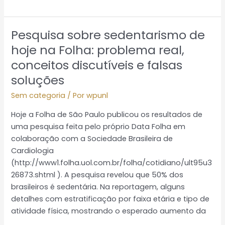
Pesquisa sobre sedentarismo de
Pesquisa
sobre
hoje na Folha: problema real,
sedentarismo
conceitos discutíveis e falsas
de
soluções
hoje
na
Sem categoria
/ Por
wpunl
Folha:
Hoje a Folha de São Paulo publicou os resultados de
problema
uma pesquisa feita pelo próprio Data Folha em
real,
colaboração com a Sociedade Brasileira de
conceitos
Cardiologia
discutíveis
(http://www1.folha.uol.com.br/folha/cotidiano/ult95u3
e
26873.shtml ). A pesquisa revelou que 50% dos
falsas
brasileiros é sedentária. Na reportagem, alguns
soluções
detalhes com estratificação por faixa etária e tipo de
atividade física, mostrando o esperado aumento da