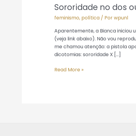
Sororidade no dos ou
Sororidade
no
feminismo
,
política
/ Por
wpunl
dos
outros
Aparentemente, a Bianca iniciou 
é
(veja link abaixo). Não vou repro
refresco
me chamou atenção: a pistola apo
dicotomias: sororidade X […]
Read More »