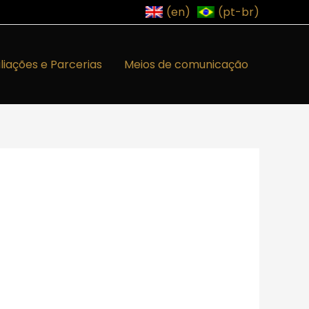
(en)
(pt-br)
iliações e Parcerias
Meios de comunicação