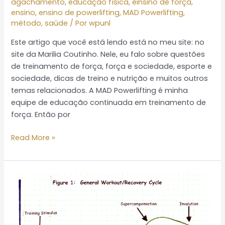
agachamento
,
educação física
,
einsino de força
,
ensino
,
ensino de powerlifting
,
MAD Powerlifting
,
método
,
saúde
/ Por
wpunl
Este artigo que você está lendo está no meu site: no
site da Marilia Coutinho. Nele, eu falo sobre questões
de treinamento de força, força e sociedade, esporte e
sociedade, dicas de treino e nutrição e muitos outros
temas relacionados. A MAD Powerlifting é minha
equipe de educação continuada em treinamento de
força. Então por
Read More »
Que
modelo
descreve
a