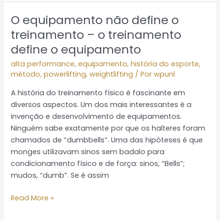
O equipamento não define o
O
equipamento
treinamento – o treinamento
não
define o equipamento
define
alta performance
,
equipamento
,
história do esporte
,
o
método
,
powerlifting
,
weightlifting
/ Por
wpunl
treinamento
–
A história do treinamento físico é fascinante em
o
diversos aspectos. Um dos mais interessantes é a
treinamento
invenção e desenvolvimento de equipamentos.
define
Ninguém sabe exatamente por que os halteres foram
o
chamados de “dumbbells”. Uma das hipóteses é que
equipamento
monges utilizavam sinos sem badalo para
condicionamento físico e de força: sinos, “Bells”;
mudos, “dumb”. Se é assim
Read More »