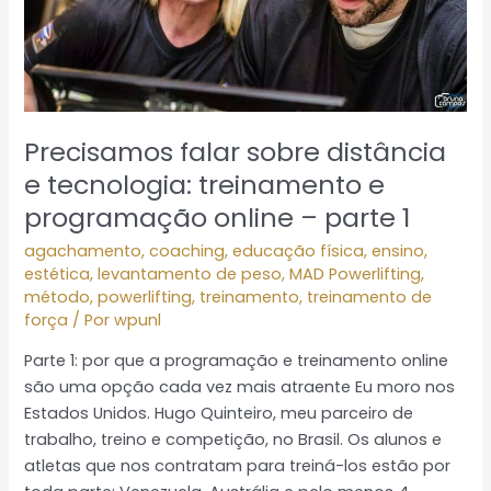
e
programação
online
–
parte
Precisamos falar sobre distância
1
e tecnologia: treinamento e
programação online – parte 1
agachamento
,
coaching
,
educação física
,
ensino
,
estética
,
levantamento de peso
,
MAD Powerlifting
,
método
,
powerlifting
,
treinamento
,
treinamento de
força
/ Por
wpunl
Parte 1: por que a programação e treinamento online
são uma opção cada vez mais atraente Eu moro nos
Estados Unidos. Hugo Quinteiro, meu parceiro de
trabalho, treino e competição, no Brasil. Os alunos e
atletas que nos contratam para treiná-los estão por