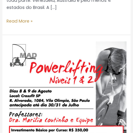
toda parte: Venezuela, Austrália e pelo menos 4
estados do Brasil. A […]
Read More »
O
valor
da
influência