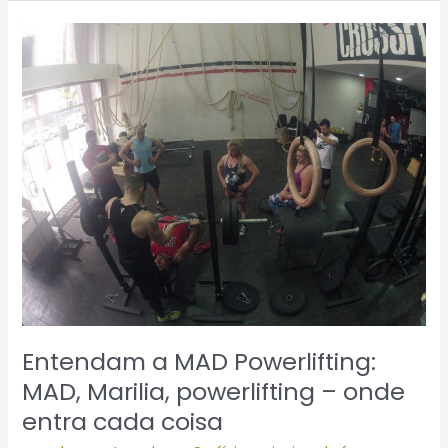
Entendam
a
MAD
Powerlifting:
MAD,
Marilia,
powerlifting
–
onde
entra
cada
coisa
Entendam a MAD Powerlifting:
MAD, Marilia, powerlifting – onde
entra cada coisa