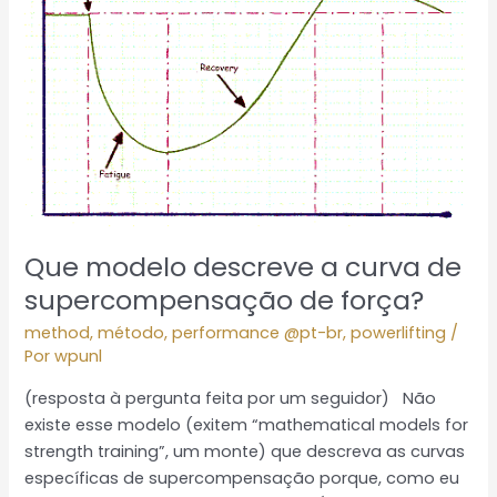
curva
de
supercompensação
de
força?
Que modelo descreve a curva de
supercompensação de força?
method
,
método
,
performance @pt-br
,
powerlifting
/
Por
wpunl
(resposta à pergunta feita por um seguidor) Não
existe esse modelo (exitem “mathematical models for
strength training”, um monte) que descreva as curvas
específicas de supercompensação porque, como eu